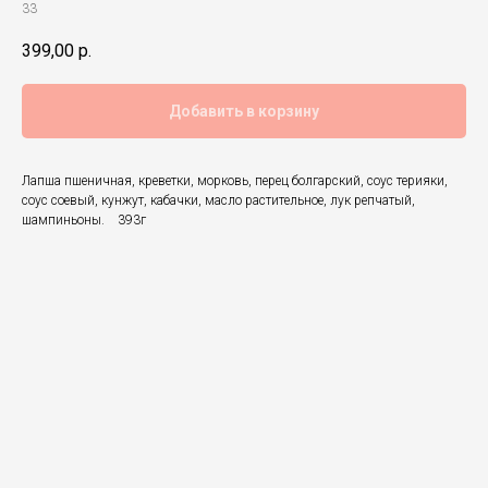
33
399,00
р.
Добавить в корзину
Лапша пшеничная, креветки, морковь, перец болгарский, соус терияки,
соус соевый, кунжут, кабачки, масло растительное, лук репчатый,
шампиньоны. 393г