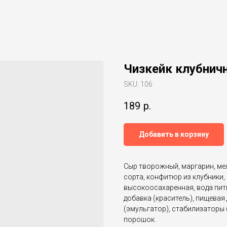
Чизкейк клубнич
SKU:
106
189
р.
Добавить в корзину
Сыр творожный, маргарин, ме
сорта, конфитюр из клубники,
высокоосахаренная, вода пит
добавка (краситель), пищевая
(эмульгатор), стабилизаторы 
порошок.