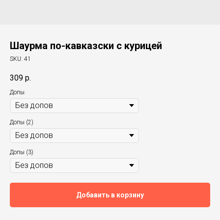
Шаурма по-кавказски с курицей
SKU:
41
309
р.
Допы
Допы (2)
Допы (3)
Добавить в корзину